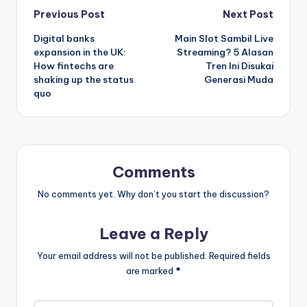
Previous Post
Next Post
Digital banks
Main Slot Sambil Live
expansion in the UK:
Streaming? 5 Alasan
How fintechs are
Tren Ini Disukai
shaking up the status
Generasi Muda
quo
Comments
No comments yet. Why don’t you start the discussion?
Leave a Reply
Your email address will not be published.
Required fields
are marked
*