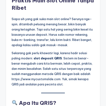
Praktis Main Slot Online Tanpa
Ribet
Siapa sih yang gak suka main slot online? Serunya nge-
spin, ditambah peluang menang besar, bikin banyak
orang ketagihan. Tapi satu hal yang sering bikin kesel itu
biasanya urusan deposit. Harus salin nomor rekening,
buka m-banking, transfer, lalu kirim bukti. Ribet banget,
apalagi kalau saldo gak masuk-masuk.
Sekarang gak perlu khawatir lagi, karena hadir solusi
paling modern:
slot deposit QRIS
. Sistem ini benar-
benar mengubah cara kita bermain, lebih cepat, praktis,
dan minim kesalahan. Salah satu situs terpercaya yang
sudah menggunakan metode QRIS dengan baik adalah
https://www.mycustomslide.com. Yuk, simak kenapa
QRIS jadi andalan para pecinta slot.
Apa Itu QRIS?