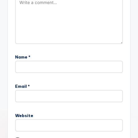
Name
*
Email
*
Website